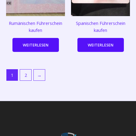
Rumänischen Führerschein
Spanischen Führerschein
kaufen
kaufen
WEITERLESEN
WEITERLESEN
1
2
→