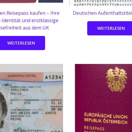
hen Reisepass kaufen – Ihre
Deutschen Aufenthaltstite
 Identität und erstklassige
isefreiheit aus dem UK
WEITERLESEN
WEITERLESEN