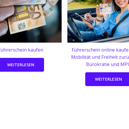
Führerschein kaufen
Führerschein online kaufe
Mobilität und Freiheit zur
Bürokratie und MP
WEITERLESEN
WEITERLESEN