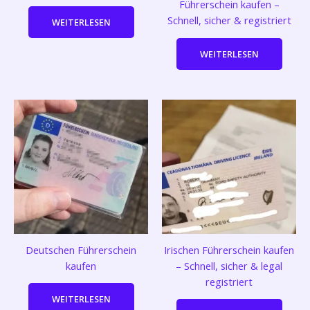
Führerschein kaufen –
Schnell, sicher & registriert
WEITERLESEN
WEITERLESEN
Deutschen Führerschein
Irischen Führerschein kaufen
kaufen
– Schnell, sicher & legal
registriert
WEITERLESEN