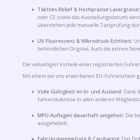
Taktiles Relief & Hochpräzise Lasergravur
oder CE sowie das Ausstellungsdatum) werd
überstehen jede manuelle Tastprüfung durc
UV-Fluoreszenz & Mikrodruck-Echtheit:
Unt
behördlichen Original. Auch die extrem fein
Die vielseitigen Vorteile eines registrierten Führe
Mit einem bei uns erworbenen EU-Führerschein g
Volle Gültigkeit im In- und Ausland:
Dank de
Fahrerlaubnisse in allen anderen Mitglieds
MPU-Auflagen dauerhaft umgehen:
Die be
ausgehebelt.
Fahrzeuganmietung & Carsharing:
Das Dok