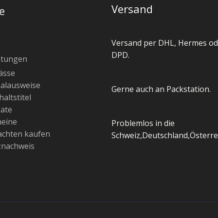
Versand
e
Versand per DHL, Hermes od
DPD.
stungen
ässe
alausweise
Gerne auch an Packstation.
altstitel
kate
heine
Problemlos in die
chten kaufen
Schweiz,Deutschland,Österre
znachweis