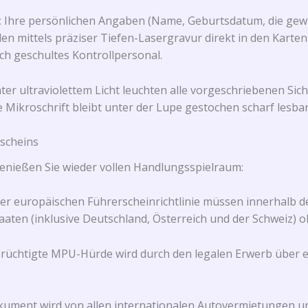
:
Ihre persönlichen Angaben (Name, Geburtsdatum, die gewü
en mittels präziser Tiefen-Lasergravur direkt in den Kart
h geschultes Kontrollpersonal.
er ultraviolettem Licht leuchten alle vorgeschriebenen Si
e Mikroschrift bleibt unter der Lupe gestochen scharf lesbar
rscheins
enießen Sie wieder vollen Handlungsspielraum:
r europäischen Führerscheinrichtlinie müssen innerhalb 
taaten (inklusive Deutschland, Österreich und der Schweiz)
rüchtigte MPU-Hürde wird durch den legalen Erwerb über e
ument wird von allen internationalen Autovermietungen un