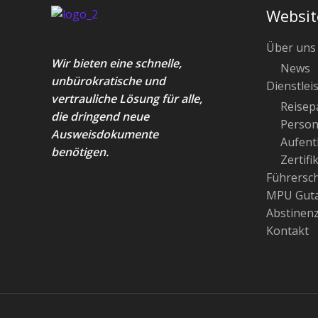
Websit
Über uns
Wir bieten eine schnelle,
News
unbürokratische und
Dienstlei
vertrauliche Lösung für alle,
Reisep
die dringend neue
Person
Ausweisdokumente
Aufenth
benötigen.
Zertifi
Führersc
MPU Guta
Abstinen
Kontakt