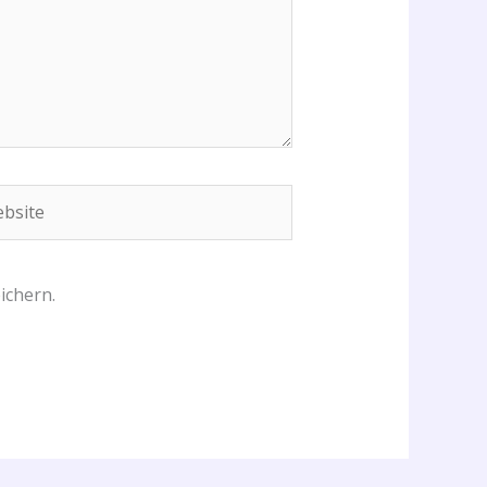
site
ichern.