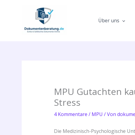
Zum
Inhalt
springen
Über uns
MPU Gutachten kau
Stress
4 Kommentare
/
MPU
/ Von
dokume
Die Medizinisch-Psychologische Unte