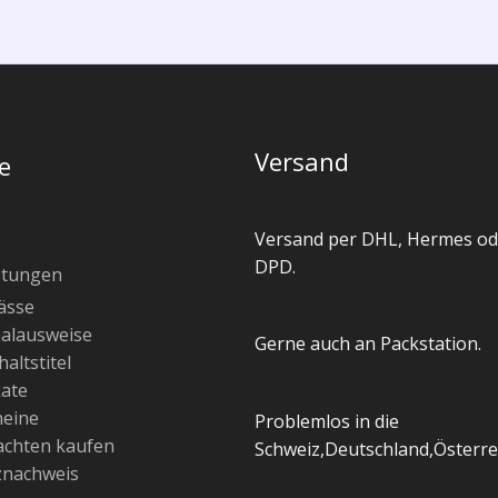
Versand
e
Versand per DHL, Hermes od
DPD.
stungen
ässe
alausweise
Gerne auch an Packstation.
altstitel
kate
heine
Problemlos in die
chten kaufen
Schweiz,Deutschland,Österre
znachweis