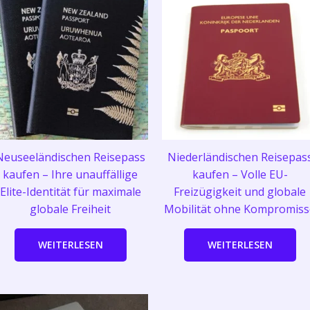
Neuseeländischen Reisepass
Niederländischen Reisepas
kaufen – Ihre unauffällige
kaufen – Volle EU-
Elite-Identität für maximale
Freizügigkeit und globale
globale Freiheit
Mobilität ohne Kompromiss
WEITERLESEN
WEITERLESEN