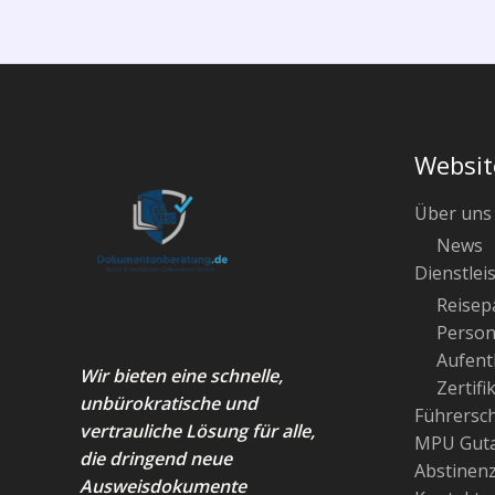
Websit
Über uns
News
Dienstlei
Reisep
Person
Aufenth
Wir bieten eine schnelle,
Zertifi
unbürokratische und
Führersc
vertrauliche Lösung für alle,
MPU Guta
die dringend neue
Abstinen
Ausweisdokumente