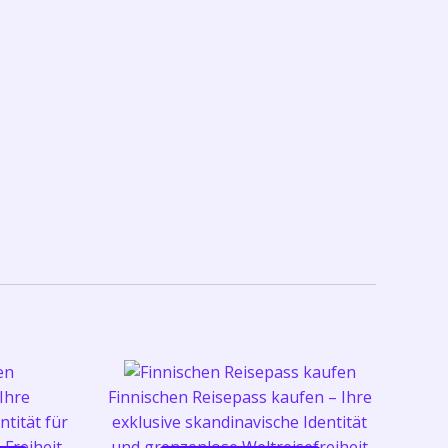
Ihre
Finnischen Reisepass kaufen – Ihre
ntität für
exklusive skandinavische Identität
 Freiheit
und grenzenlose Weltreisefreiheit