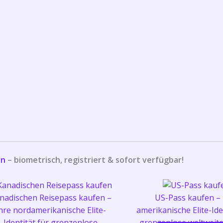
en
– biometrisch, registriert & sofort verfügbar!
nadischen Reisepass kaufen –
US-Pass kaufen – 
hre nordamerikanische Elite-
amerikanische Elite-Ide
Identität für grenzenlose
grenzenlose weltweite