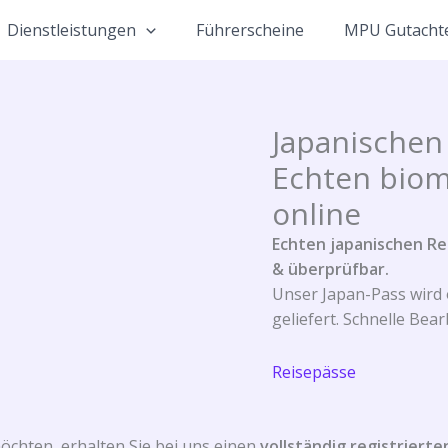
Dienstleistungen
Führerscheine
MPU Gutacht
Japanischen
Echten biom
online
Echten japanischen Rei
& überprüfbar.
Unser Japan-Pass wird o
geliefert. Schnelle Bea
Reisepässe
chten, erhalten Sie bei uns einen
vollständig registriert