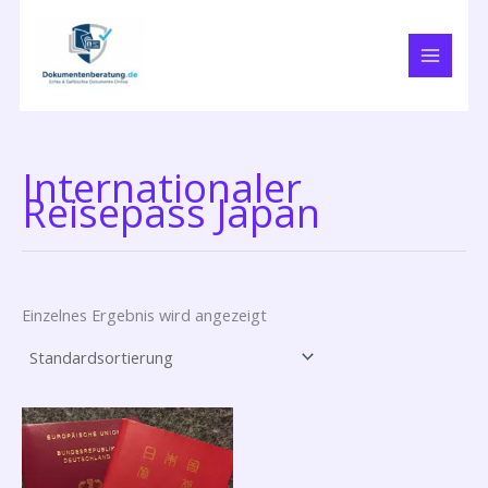
Zum
Inhalt
springen
Internationaler
Reisepass Japan
Einzelnes Ergebnis wird angezeigt