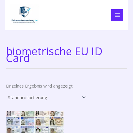
Zum
Inhalt
springen
biometrische EU ID
Card
Einzelnes Ergebnis wird angezeigt