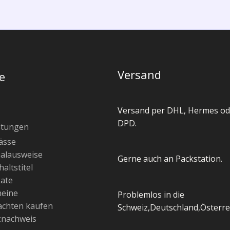
Versand
e
Versand per DHL, Hermes od
DPD.
stungen
ässe
alausweise
Gerne auch an Packstation.
altstitel
kate
heine
Problemlos in die
chten kaufen
Schweiz,Deutschland,Österre
znachweis