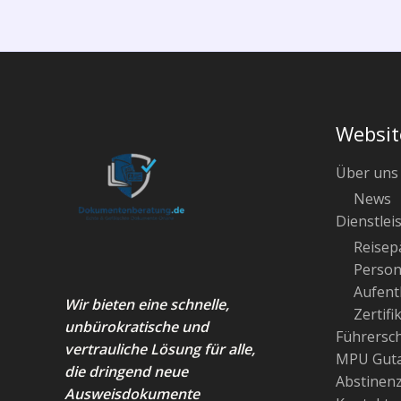
Websit
Über uns
News
Dienstlei
Reisep
Person
Aufenth
Wir bieten eine schnelle,
Zertifi
unbürokratische und
Führersc
vertrauliche Lösung für alle,
MPU Guta
die dringend neue
Abstinen
Ausweisdokumente