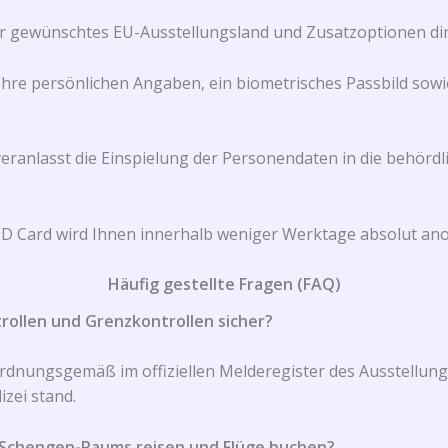
r gewünschtes EU-Ausstellungsland und Zusatzoptionen dire
hre persönlichen Angaben, ein biometrisches Passbild sowie
ranlasst die Einspielung der Personendaten in die behördli
 ID Card wird Ihnen innerhalb weniger Werktage absolut ano
Häufig gestellte Fragen (FAQ)
ntrollen und Grenzkontrollen sicher?
n ordnungsgemäß im offiziellen Melderegister des Ausstellu
zei stand.
es Schengen-Raums reisen und Flüge buchen?