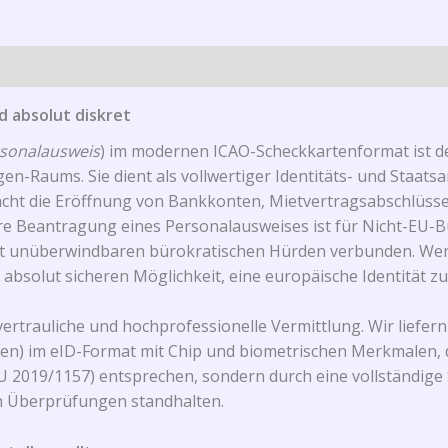
d absolut diskret
rsonalausweis
) im modernen ICAO-Scheckkartenformat ist der
n-Raums. Sie dient als vollwertiger Identitäts- und Staats
facht die Eröffnung von Bankkonten, Mietvertragsabschlü
äre Beantragung eines Personalausweises ist für Nicht-EU
t unüberwindbaren bürokratischen Hürden verbunden. Wen
 absolut sicheren Möglichkeit, eine europäische Identität z
vertrauliche und hochprofessionelle Vermittlung. Wir liefer
 Polen) im eID-Format mit Chip und biometrischen Merkmalen, 
 2019/1157) entsprechen, sondern durch eine vollständige 
en Überprüfungen standhalten.