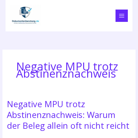
Zum
Inhalt
springen
Negative MPU trotz
Abstinenznachweis
Negative MPU trotz
Abstinenznachweis: Warum
der Beleg allein oft nicht reicht