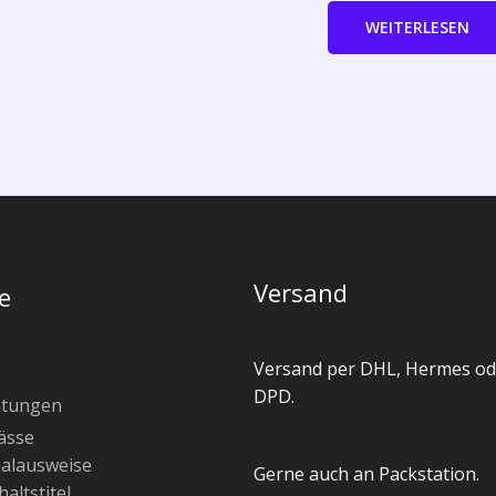
WEITERLESEN
Versand
e
Versand per DHL, Hermes od
DPD.
stungen
ässe
alausweise
Gerne auch an Packstation.
altstitel