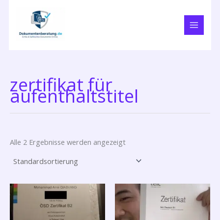
Zum
Inhalt
springen
zertifikat für
aufenthaltstitel
Alle 2 Ergebnisse werden angezeigt