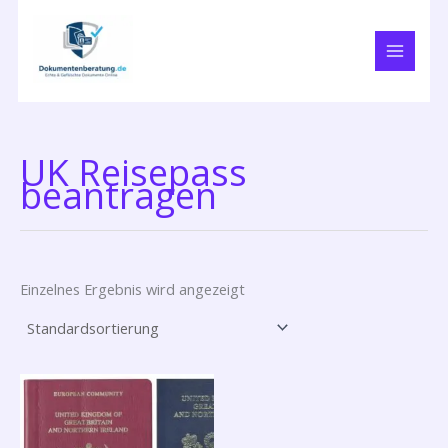
Zum
Inhalt
springen
UK Reisepass
beantragen
Einzelnes Ergebnis wird angezeigt