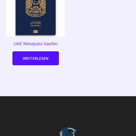
UAE Reisepass kaufen
WEITERLESEN