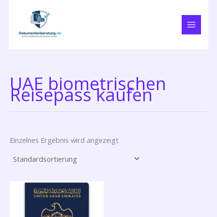
Zum
Inhalt
springen
UAE biometrischen
Reisepass kaufen
Einzelnes Ergebnis wird angezeigt