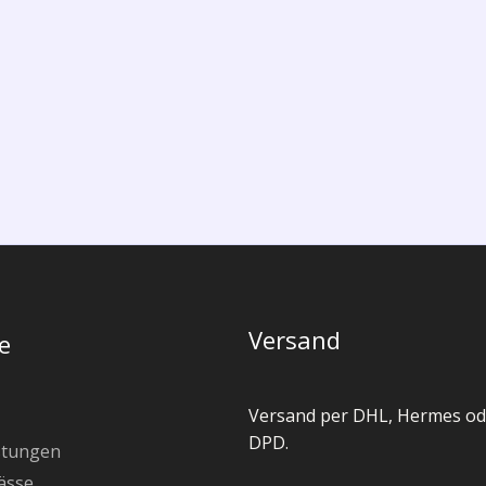
Versand
e
Versand per DHL, Hermes od
DPD.
stungen
ässe