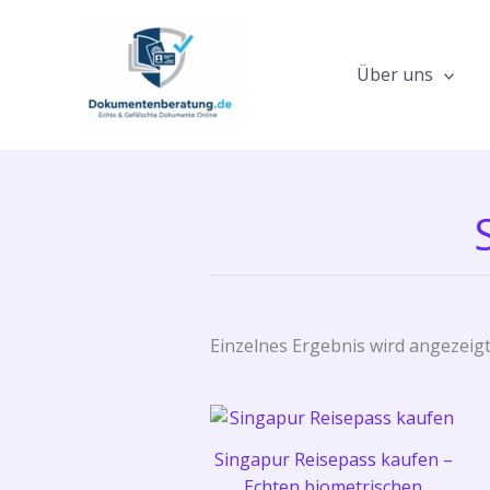
Zum
Inhalt
springen
Über uns
Einzelnes Ergebnis wird angezeig
Singapur Reisepass kaufen –
Echten biometrischen