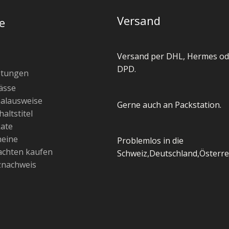
Versand
e
Versand per DHL, Hermes od
DPD.
stungen
ässe
alausweise
Gerne auch an Packstation.
altstitel
kate
heine
Problemlos in die
chten kaufen
Schweiz,Deutschland,Österre
znachweis