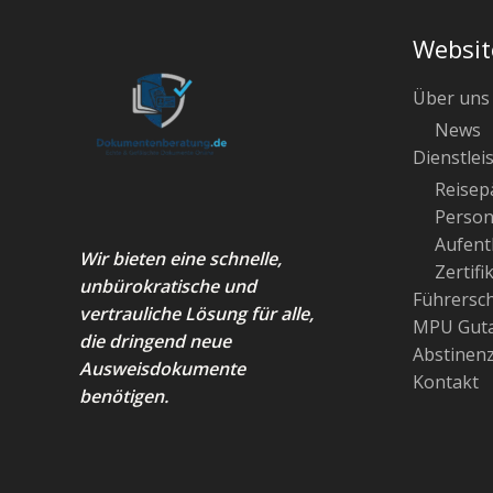
Websit
Über uns
News
Dienstlei
Reisep
Person
Aufenth
Wir bieten eine schnelle,
Zertifi
unbürokratische und
Führersc
vertrauliche Lösung für alle,
MPU Guta
die dringend neue
Abstinen
Ausweisdokumente
Kontakt
benötigen.