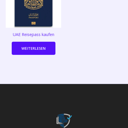
UAE Reisepass kaufen
WEITERLESEN