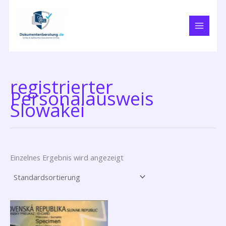
Zum
Inhalt
springen
registrierter
Personalausweis
Slowakei
Einzelnes Ergebnis wird angezeigt