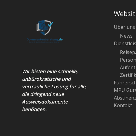
Websit
Über uns
News
Dienstlei
Reisep
Person
Aufenth
Wir bieten eine schnelle,
Zertifi
unbürokratische und
Führersc
vertrauliche Lösung für alle,
MPU Guta
die dringend neue
Abstinen
Ausweisdokumente
Kontakt
benötigen.