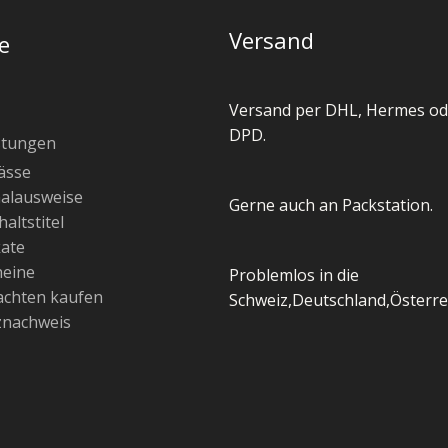
Versand
e
Versand per DHL, Hermes od
DPD.
stungen
ässe
alausweise
Gerne auch an Packstation.
altstitel
kate
heine
Problemlos in die
chten kaufen
Schweiz,Deutschland,Österre
znachweis