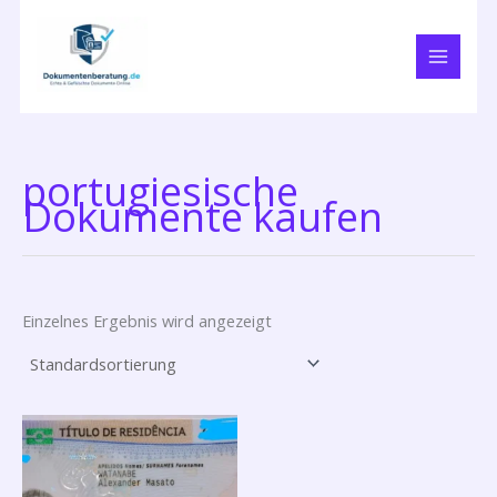
Zum
Inhalt
springen
portugiesische
Dokumente kaufen
Einzelnes Ergebnis wird angezeigt