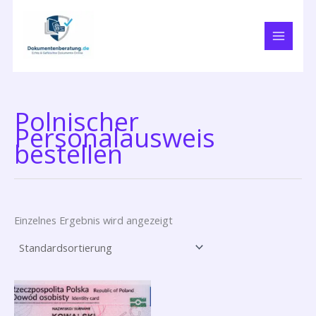
Zum
Inhalt
springen
Polnischer
Personalausweis
bestellen
Einzelnes Ergebnis wird angezeigt