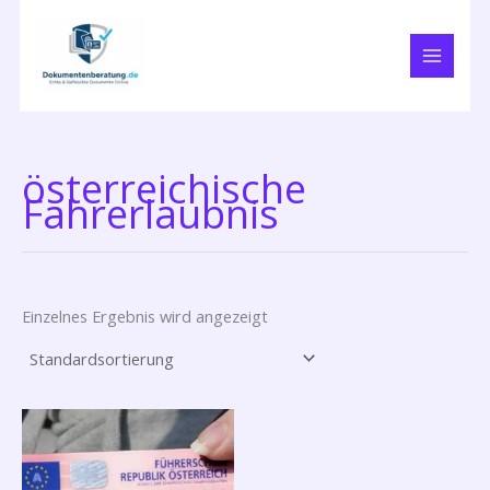
Zum
Inhalt
springen
österreichische
Fahrerlaubnis
Einzelnes Ergebnis wird angezeigt