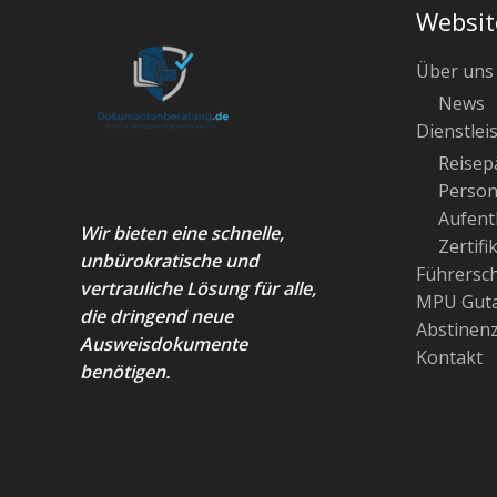
Websit
Über uns
News
Dienstlei
Reisep
Person
Aufenth
Wir bieten eine schnelle,
Zertifi
unbürokratische und
Führersc
vertrauliche Lösung für alle,
MPU Guta
die dringend neue
Abstinen
Ausweisdokumente
Kontakt
benötigen.