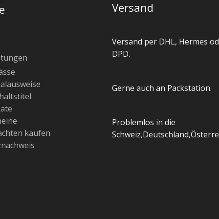
Versand
e
Versand per DHL, Hermes od
DPD.
stungen
ässe
alausweise
Gerne auch an Packstation.
altstitel
kate
heine
Problemlos in die
chten kaufen
Schweiz,Deutschland,Österre
znachweis