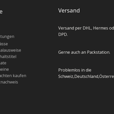
Versand
e
Versand per DHL, Hermes od
DPD.
stungen
ässe
alausweise
Gerne auch an Packstation.
altstitel
kate
heine
Problemlos in die
chten kaufen
Schweiz,Deutschland,Österre
znachweis