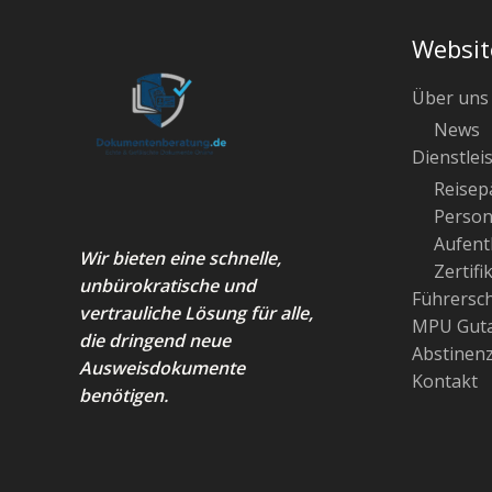
Websit
Über uns
News
Dienstlei
Reisep
Person
Aufenth
Wir bieten eine schnelle,
Zertifi
unbürokratische und
Führersc
vertrauliche Lösung für alle,
MPU Guta
die dringend neue
Abstinen
Ausweisdokumente
Kontakt
benötigen.