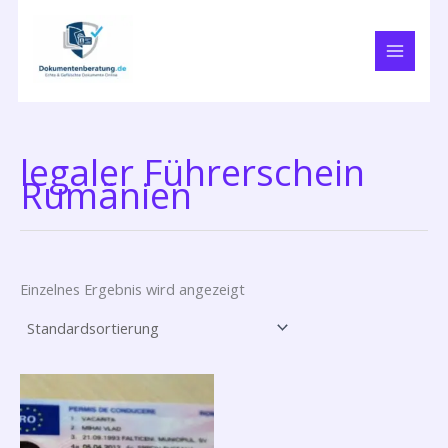
Zum
Inhalt
springen
legaler Führerschein
Rumänien
Einzelnes Ergebnis wird angezeigt