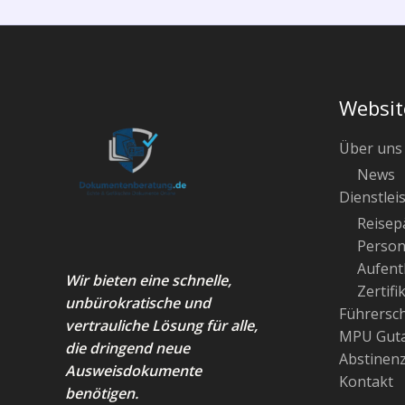
Websit
Über uns
News
Dienstlei
Reisep
Person
Aufenth
Wir bieten eine schnelle,
Zertifi
unbürokratische und
Führersc
vertrauliche Lösung für alle,
MPU Guta
die dringend neue
Abstinen
Ausweisdokumente
Kontakt
benötigen.