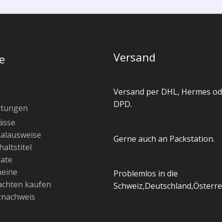
Versand
e
Versand per DHL, Hermes od
DPD.
stungen
ässe
alausweise
Gerne auch an Packstation.
altstitel
kate
heine
Problemlos in die
chten kaufen
Schweiz,Deutschland,Österre
znachweis