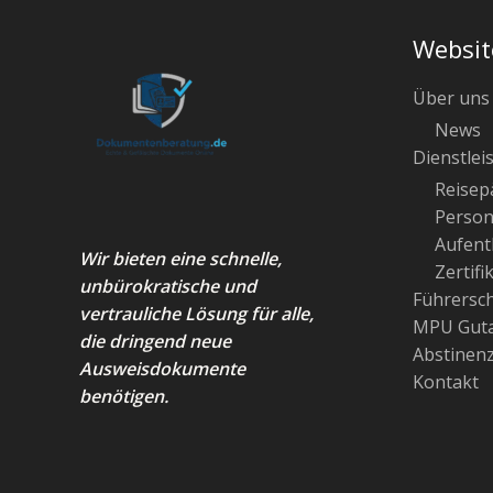
Websit
Über uns
News
Dienstlei
Reisep
Person
Aufenth
Wir bieten eine schnelle,
Zertifi
unbürokratische und
Führersc
vertrauliche Lösung für alle,
MPU Guta
die dringend neue
Abstinen
Ausweisdokumente
Kontakt
benötigen.