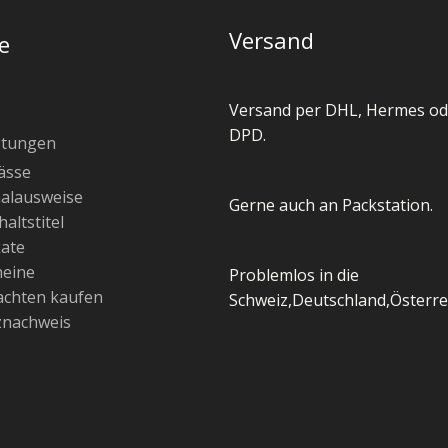
Versand
e
Versand per DHL, Hermes od
DPD.
stungen
ässe
alausweise
Gerne auch an Packstation.
altstitel
kate
heine
Problemlos in die
chten kaufen
Schweiz,Deutschland,Österre
znachweis