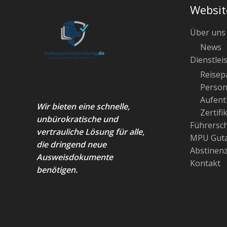
Websit
Über uns
News
Dienstlei
Reisep
Person
Aufenth
Wir bieten eine schnelle,
Zertifi
unbürokratische und
Führersc
vertrauliche Lösung für alle,
MPU Guta
die dringend neue
Abstinen
Ausweisdokumente
Kontakt
benötigen.