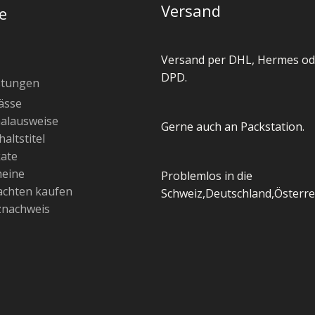
Versand
e
Versand per DHL, Hermes od
DPD.
stungen
ässe
alausweise
Gerne auch an Packstation.
altstitel
kate
heine
Problemlos in die
chten kaufen
Schweiz,Deutschland,Österre
znachweis