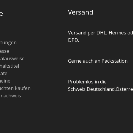
Versand
e
Versand per DHL, Hermes od
DPD.
stungen
ässe
alausweise
Gerne auch an Packstation.
altstitel
kate
heine
Problemlos in die
chten kaufen
Schweiz,Deutschland,Österre
znachweis