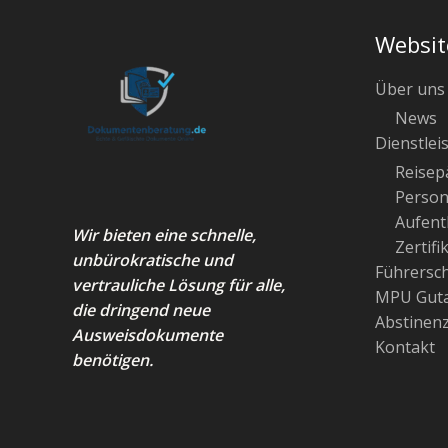
Websit
Über uns
News
Dienstlei
Reisep
Person
Aufenth
Wir bieten eine schnelle,
Zertifi
unbürokratische und
Führersc
vertrauliche Lösung für alle,
MPU Guta
die dringend neue
Abstinen
Ausweisdokumente
Kontakt
benötigen.