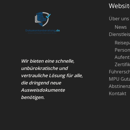
Websit
Über uns
News
Dienstlei
Reisep
Person
Aufenth
Wir bieten eine schnelle,
Zertifi
unbürokratische und
Führersc
vertrauliche Lösung für alle,
MPU Guta
die dringend neue
Abstinen
Ausweisdokumente
Kontakt
benötigen.