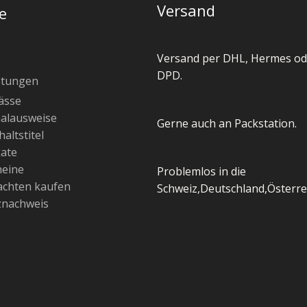
Versand
e
Versand per DHL, Hermes od
DPD.
stungen
ässe
alausweise
Gerne auch an Packstation.
altstitel
kate
heine
Problemlos in die
chten kaufen
Schweiz,Deutschland,Österre
znachweis