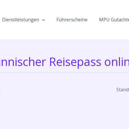
Dienstleistungen
Führerscheine
MPU Gutacht
innischer Reisepass onli
t