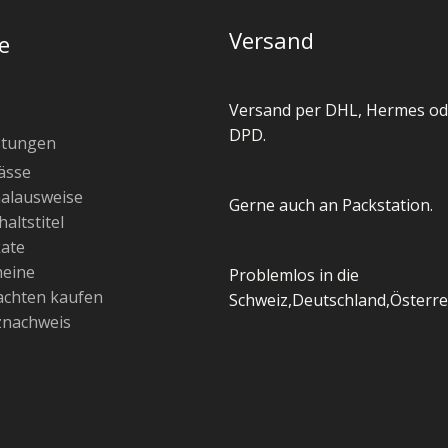
Versand
e
Versand per DHL, Hermes od
DPD.
stungen
ässe
alausweise
Gerne auch an Packstation.
altstitel
kate
heine
Problemlos in die
chten kaufen
Schweiz,Deutschland,Österre
znachweis