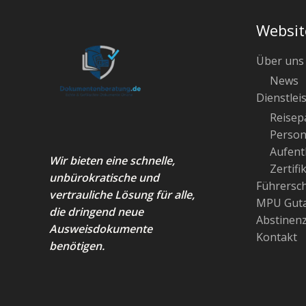
Websit
Über uns
News
Dienstlei
Reisep
Person
Aufenth
Wir bieten eine schnelle,
Zertifi
unbürokratische und
Führersc
vertrauliche Lösung für alle,
MPU Guta
die dringend neue
Abstinen
Ausweisdokumente
Kontakt
benötigen.