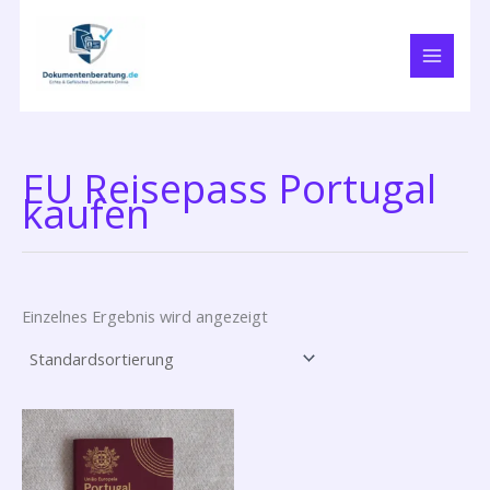
Zum
Inhalt
springen
EU Reisepass Portugal
kaufen
Einzelnes Ergebnis wird angezeigt