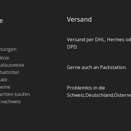
Versand
e
Versand per DHL, Hermes od
DPD.
stungen
ässe
alausweise
Gerne auch an Packstation.
altstitel
kate
heine
Problemlos in die
chten kaufen
Schweiz,Deutschland,Österre
znachweis