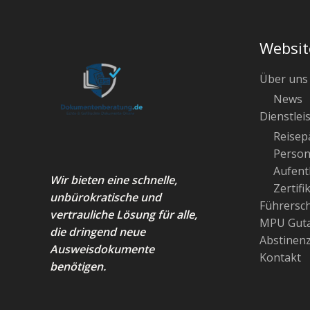
Websit
Über uns
News
Dienstlei
Reisep
Person
Aufenth
Wir bieten eine schnelle,
Zertifi
unbürokratische und
Führersc
vertrauliche Lösung für alle,
MPU Guta
die dringend neue
Abstinen
Ausweisdokumente
Kontakt
benötigen.