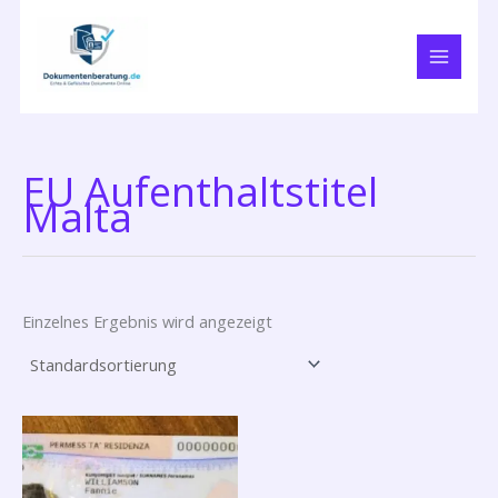
Zum
Inhalt
springen
EU Aufenthaltstitel
Malta
Einzelnes Ergebnis wird angezeigt