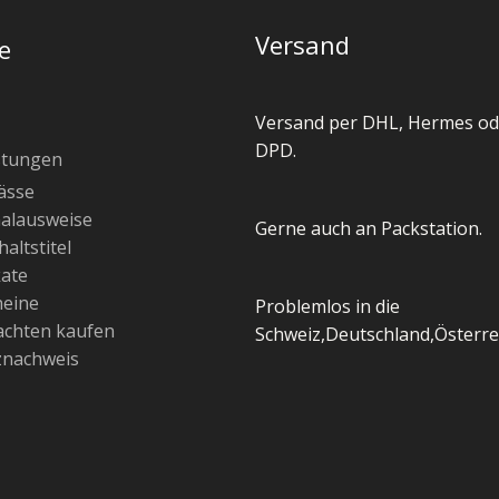
Versand
e
Versand per DHL, Hermes od
DPD.
stungen
ässe
alausweise
Gerne auch an Packstation.
altstitel
kate
heine
Problemlos in die
chten kaufen
Schweiz,Deutschland,Österre
znachweis