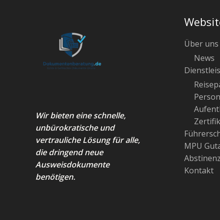
Websit
Über uns
News
Dienstlei
Reisep
Person
Aufenth
Wir bieten eine schnelle,
Zertifi
unbürokratische und
Führersc
vertrauliche Lösung für alle,
MPU Guta
die dringend neue
Abstinen
Ausweisdokumente
Kontakt
benötigen.