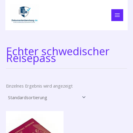
Zum
Inhalt
springen
Echter schwedischer
Reisepass
Einzelnes Ergebnis wird angezeigt