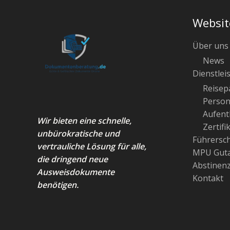
Websit
Über uns
News
Dienstlei
Reisep
Person
Aufenth
Wir bieten eine schnelle,
Zertifi
unbürokratische und
Führersc
vertrauliche Lösung für alle,
MPU Guta
die dringend neue
Abstinen
Ausweisdokumente
Kontakt
benötigen.