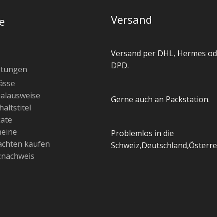
Versand
e
Versand per DHL, Hermes od
DPD.
stungen
ässe
alausweise
Gerne auch an Packstation.
altstitel
kate
heine
Problemlos in die
chten kaufen
Schweiz,Deutschland,Österre
znachweis