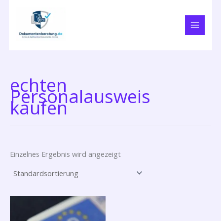
Zum
Inhalt
springen
echten
Personalausweis
kaufen
Einzelnes Ergebnis wird angezeigt