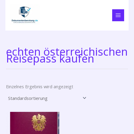
Zum
Inhalt
springen
echten österreichischen
Reisepass kaufen
Einzelnes Ergebnis wird angezeigt