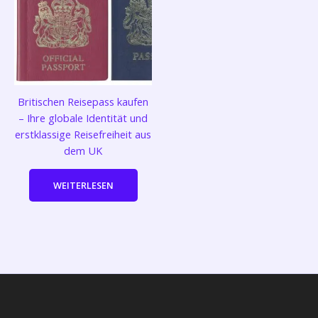
Britischen Reisepass kaufen
– Ihre globale Identität und
erstklassige Reisefreiheit aus
dem UK
WEITERLESEN