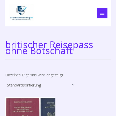
Zum
Inhalt
springen
britischer Reisepass
ohne Botschaft
Einzelnes Ergebnis wird angezeigt