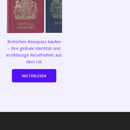
Britischen Reisepass kaufen
– Ihre globale Identität und
erstklassige Reisefreiheit aus
dem UK
WEITERLESEN