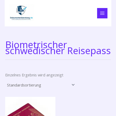
Zum
Inhalt
springen
Biometrischer
schwedischer Reisepass
Einzelnes Ergebnis wird angezeigt